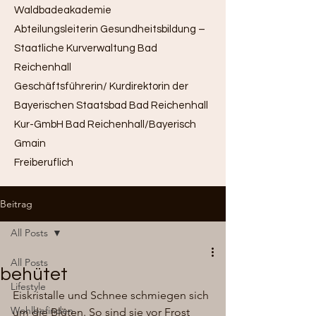
Waldbadeakademie
Abteilungsleiterin Gesundheitsbildung –
Staatliche Kurverwaltung Bad
Reichenhall
Geschäftsführerin/ Kurdirektorin der
Bayerischen Staatsbad Bad Reichenhall
Kur-GmbH Bad Reichenhall/Bayerisch
Gmain
Freiberuflich
Beitrag
All Posts
All Posts
behütet
Lifestyle
Eiskristalle und Schnee schmiegen sich 
Wohlbefinden
um die Blüten. So sind sie vor Frost 