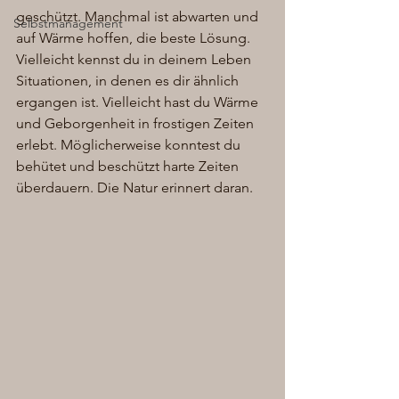
geschützt. Manchmal ist abwarten und 
Selbstmanagement
auf Wärme hoffen, die beste Lösung. 
Vielleicht kennst du in deinem Leben 
Situationen, in denen es dir ähnlich 
ergangen ist. Vielleicht hast du Wärme 
und Geborgenheit in frostigen Zeiten 
erlebt. Möglicherweise konntest du 
behütet und beschützt harte Zeiten 
überdauern. Die Natur erinnert daran.