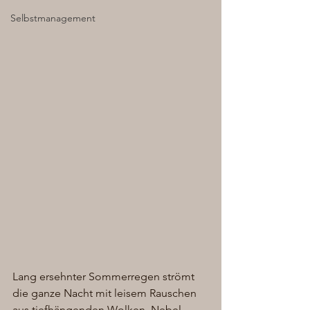
Selbstmanagement
Lang ersehnter Sommerregen strömt 
die ganze Nacht mit leisem Rauschen 
aus tiefhängenden Wolken. Nebel 