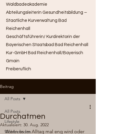
Waldbadeakademie
Abteilungsleiterin Gesundheitsbildung –
Staatliche Kurverwaltung Bad
Reichenhall
Geschäftsführerin/ Kurdirektorin der
Bayerischen Staatsbad Bad Reichenhall
Kur-GmbH Bad Reichenhall/Bayerisch
Gmain
Freiberuflich
Beitrag
All Posts
All Posts
Durchatmen
Lifestyle
Aktualisiert:
30. Aug. 2022
Wenn es im Alltag mal eng wird oder 
Wohlbefinden