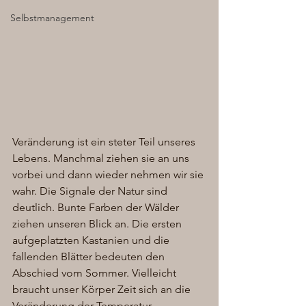
Selbstmanagement
Veränderung ist ein steter Teil unseres 
Lebens. Manchmal ziehen sie an uns 
vorbei und dann wieder nehmen wir sie 
wahr. Die Signale der Natur sind 
deutlich. Bunte Farben der Wälder 
ziehen unseren Blick an. Die ersten 
aufgeplatzten Kastanien und die 
fallenden Blätter bedeuten den 
Abschied vom Sommer. Vielleicht 
braucht unser Körper Zeit sich an die 
Veränderung der Temperatur 