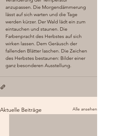
anzupassen. Die Morgendämmerung 
lässt auf sich warten und die Tage 
werden kürzer. Der Wald lädt ein zum 
eintauchen und staunen. Die 
Farbenpracht des Herbstes auf sich 
wirken lassen. Dem Geräusch der 
fallenden Blätter laschen. Die Zeichen 
des Herbstes bestaunen: Bilder einer 
ganz besonderen Ausstellung. 
Alle ansehen
Aktuelle Beiträge