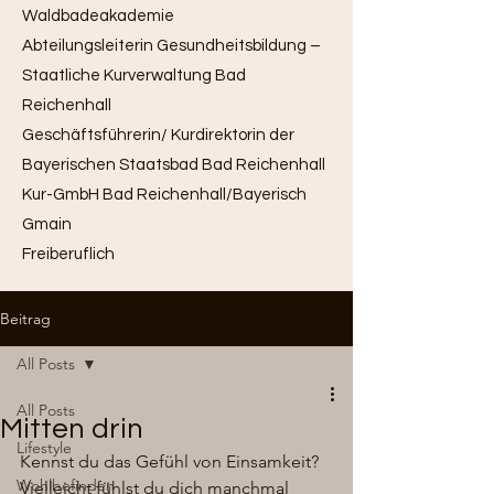
Waldbadeakademie
Abteilungsleiterin Gesundheitsbildung –
Staatliche Kurverwaltung Bad
Reichenhall
Geschäftsführerin/ Kurdirektorin der
Bayerischen Staatsbad Bad Reichenhall
Kur-GmbH Bad Reichenhall/Bayerisch
Gmain
Freiberuflich
Beitrag
All Posts
All Posts
Mitten drin
Lifestyle
Kennst du das Gefühl von Einsamkeit? 
Wohlbefinden
Vielleicht fühlst du dich manchmal 