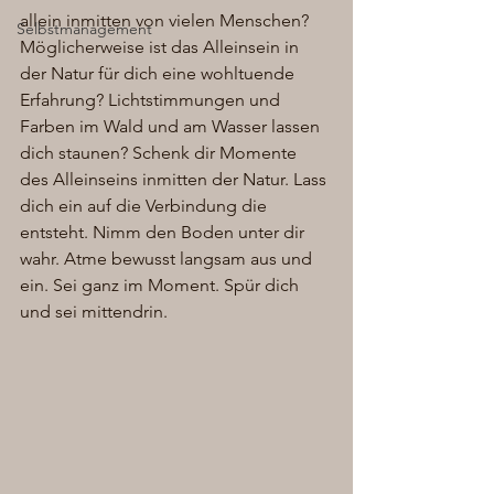
allein inmitten von vielen Menschen? 
Selbstmanagement
Möglicherweise ist das Alleinsein in 
der Natur für dich eine wohltuende 
Erfahrung? Lichtstimmungen und 
Farben im Wald und am Wasser lassen 
dich staunen? Schenk dir Momente 
des Alleinseins inmitten der Natur. Lass 
dich ein auf die Verbindung die 
entsteht. Nimm den Boden unter dir 
wahr. Atme bewusst langsam aus und 
ein. Sei ganz im Moment. Spür dich 
und sei mittendrin. 