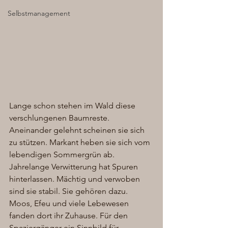
Selbstmanagement
Lange schon stehen im Wald diese 
verschlungenen Baumreste. 
Aneinander gelehnt scheinen sie sich 
zu stützen. Markant heben sie sich vom 
lebendigen Sommergrün ab. 
Jahrelange Verwitterung hat Spuren 
hinterlassen. Mächtig und verwoben 
sind sie stabil. Sie gehören dazu. 
Moos, Efeu und viele Lebewesen 
fanden dort ihr Zuhause. Für den 
Spaziergänger ein Sinnbild für 